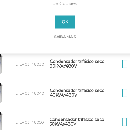
de Cookies.
Condensador trifásico seco
ETLPC3F48020
20KVAr/480V
OK
Condensador trifásico seco
ETLPC3F48025
SAIBA MAIS
25KVAr/480V
Condensador trifásico seco
ETLPC3F48030
30KVAr/480V
Condensador trifásico seco
ETLPC3F48040
40KVAr/480V
Condensador trifásico seco
ETLPC3F48050
50KVAr/480V