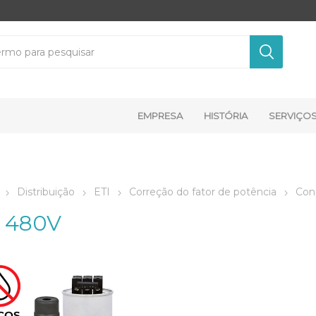
EMPRESA
HISTÓRIA
SERVIÇO
Distribuição
ETI
Correção do fator de potência
Cond
 480V