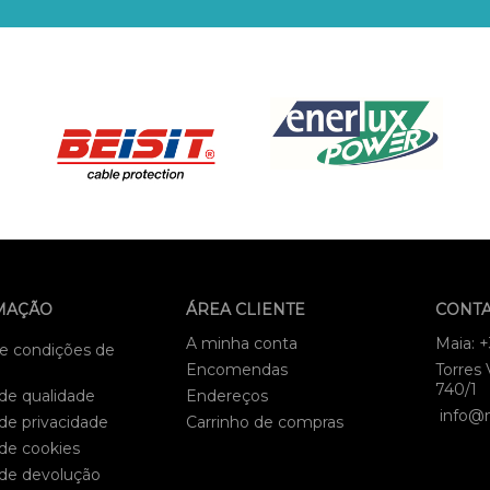
MAÇÃO
ÁREA CLIENTE
CONT
A minha conta
Maia: 
e condições de
Encomendas
Torres 
740/1
 de qualidade
Endereços
info@
 de privacidade
Carrinho de compras
 de cookies
 de devolução