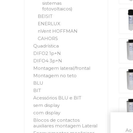
sistemas
fotovoltaicos)
BEISIT
ENERLUX
nVent HOFFMAN
CAHORS
Quadrística
DIFO2 1p+N
DIFO4 3p+N
Montagem lateral/frontal
Montagem no teto
BLU
BIT
Acessórios BLU e BIT
sem display
com display
Blocos de contactos
auxiliares montagem Lateral
Ao 