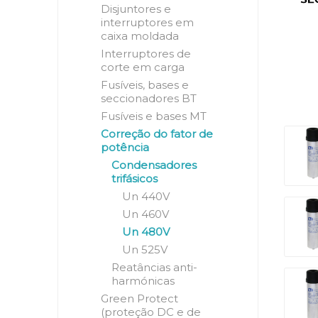
Disjuntores e
interruptores em
caixa moldada
Interruptores de
corte em carga
Fusíveis, bases e
seccionadores BT
Fusíveis e bases MT
Correção do fator de
potência
Condensadores
trifásicos
Un 440V
Un 460V
Un 480V
Un 525V
Reatâncias anti-
harmónicas
Green Protect
(proteção DC e de