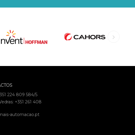
ACTOS
+351 224 809 584/5
Vedras: +351 261 408
mais-automacao.pt