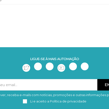
LIGUE-SE À MAIS AUTOMAÇÃO
ver, receba e-mails com notícias, promoções e outras informações p
Subscrever
Remover
Li e aceito a
Política de privacidade