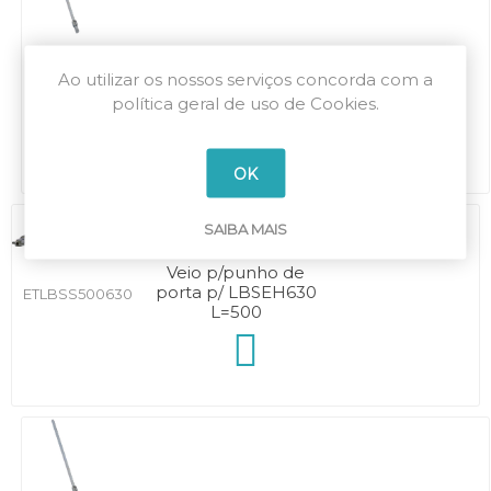
Veio p/punho de
Ao utilizar os nossos serviços concorda com a
porta p/ LBSEH3200
ETLBSS3203200
L=320
política geral de uso de Cookies.
OK
SAIBA MAIS
Veio p/punho de
porta p/ LBSEH630
ETLBSS500630
L=500