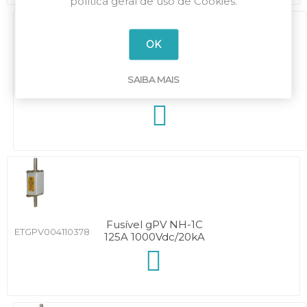
política geral de uso de Cookies.
OK
Fusível gPV NH-1C
SAIBA MAIS
ETGPV004110377
100A 1000Vdc/20kA
Fusível gPV NH-1C
ETGPV004110378
125A 1000Vdc/20kA