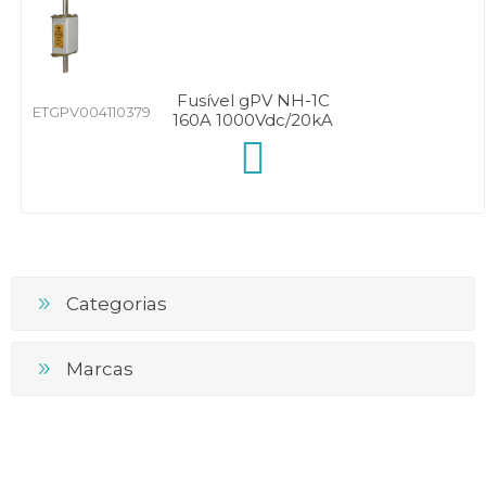
Fusível gPV NH-1C
ETGPV004110379
160A 1000Vdc/20kA
Categorias
Marcas