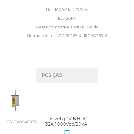
Ue= 1000Vdc, L/R 2ms
Isc= 20KA
Bases compatíveis: PK1 1000Vdc
Normas de refª: IEC 60269-4 ; IEC 60269-6
Fusível gPV NH-1C
ETGPV004110371
32A 1000Vdc/20kA