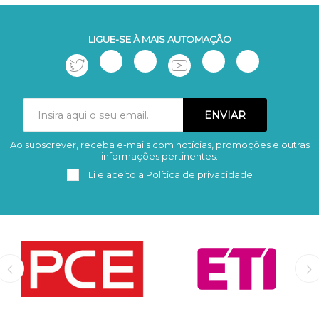
LIGUE-SE À MAIS AUTOMAÇÃO
Ao subscrever, receba e-mails com notícias, promoções e outras
Subscrever
Remover
informações pertinentes.
Li e aceito a
Política de privacidade