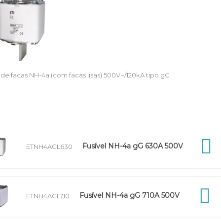
s de facas NH-4a (com facas lisas) 500V~/120kA tipo gG
Fusível NH-4a gG 630A 500V
ETNH4AGL630
Fusível NH-4a gG 710A 500V
ETNH4AGL710