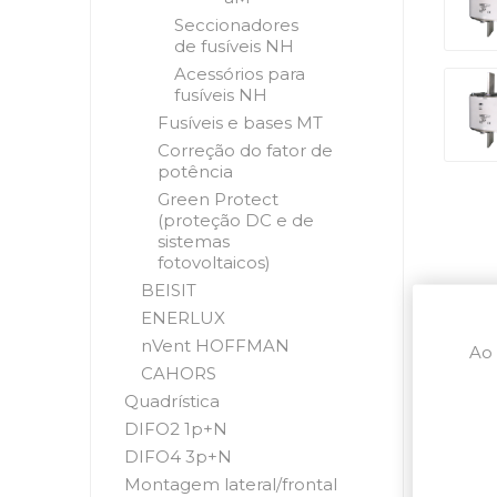
Seccionadores
de fusíveis NH
Acessórios para
fusíveis NH
Fusíveis e bases MT
Correção do fator de
potência
Green Protect
(proteção DC e de
sistemas
fotovoltaicos)
BEISIT
ENERLUX
nVent HOFFMAN
Ao 
CAHORS
Quadrística
DIFO2 1p+N
DIFO4 3p+N
Montagem lateral/frontal