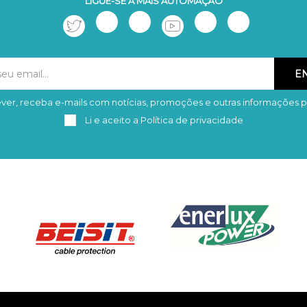
LIGUE-SE À MAIS AUTOMAÇÃO
ver, receba e-mails com notícias, promoções e outras informações p
Subscrever
Remover
Li e aceito a
Política de privacidade