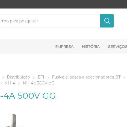
EMPRESA
HISTÓRIA
SERVIÇO
Distribuição
ETI
Fusíveis, bases e seccionadores BT
 + NH-4
NH-4a 500V gG
-4A 500V GG