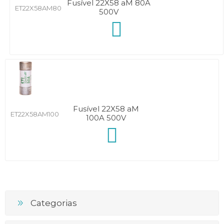
Fusível 22X58 aM 80A
ET22X58AM80
500V
Fusível 22X58 aM
ET22X58AM100
100A 500V
Categorias