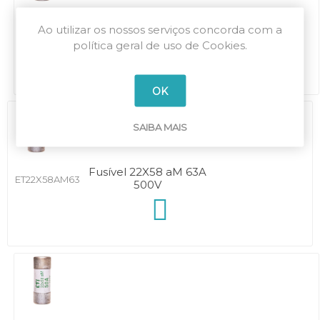
Fusível 22X58 aM 50A
ET22X58AM50
Ao utilizar os nossos serviços concorda com a
500V
política geral de uso de Cookies.
OK
SAIBA MAIS
Fusível 22X58 aM 63A
ET22X58AM63
500V