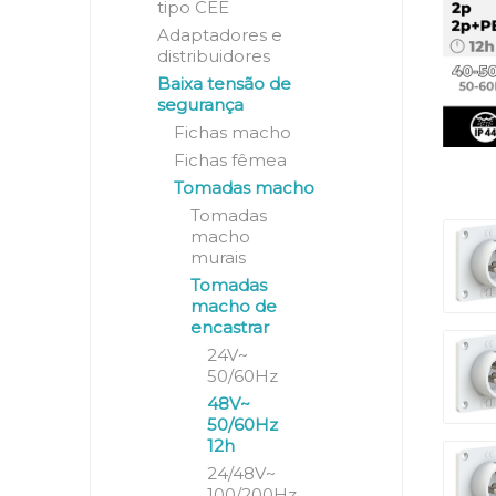
tipo CEE
Adaptadores e
distribuidores
Baixa tensão de
segurança
Fichas macho
Fichas fêmea
Tomadas macho
Tomadas
macho
murais
Tomadas
macho de
encastrar
24V~
50/60Hz
48V~
50/60Hz
12h
24/48V~
100/200Hz