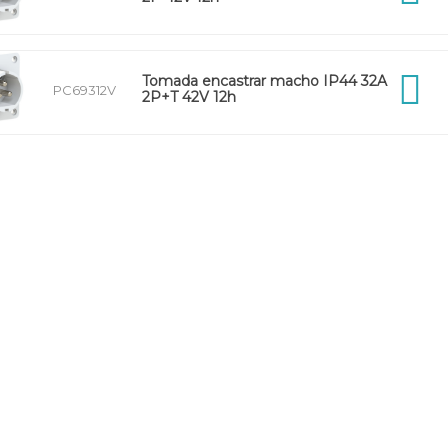
Tomada encastrar macho IP44 32A
PC69312V
2P+T 42V 12h