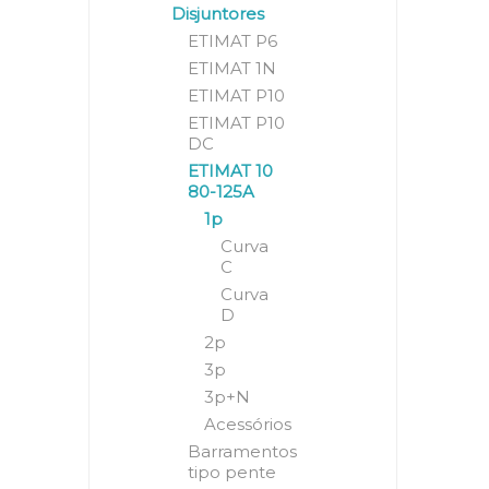
Disjuntores
ETIMAT P6
ETIMAT 1N
ETIMAT P10
ETIMAT P10
DC
ETIMAT 10
80-125A
1p
Curva
C
Curva
D
2p
3p
3p+N
Acessórios
Barramentos
tipo pente