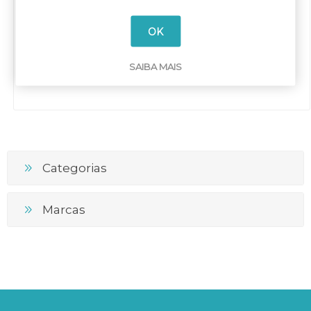
Disjuntor diferencial
OK
EB2R 250L 4P 250A
ETEB2R/250L/250/4P
0.03-3A 25/19KA
SAIBA MAIS
Categorias
Marcas