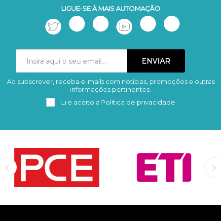
LIGUE-SE À MAIS AUTOMAÇÃO
Ao subscrever, receba e-mails com notícias, promoções e outras
Subscrever
Remover
informações pertinentes.
Li e aceito a
Política de privacidade