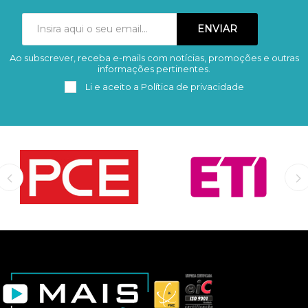
Ao subscrever, receba e-mails com notícias, promoções e outras
Subscrever
Remover
informações pertinentes.
Li e aceito a
Política de privacidade