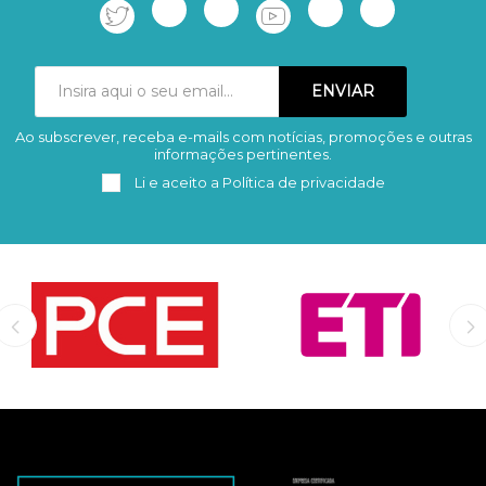
Ao subscrever, receba e-mails com notícias, promoções e outras
Subscrever
Remover
informações pertinentes.
Li e aceito a
Política de privacidade