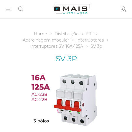
Home
Distribuição
ETI
Aparelhagem modular
Interruptores
Interruptores SV 16A-125A
SV 3p
SV 3P