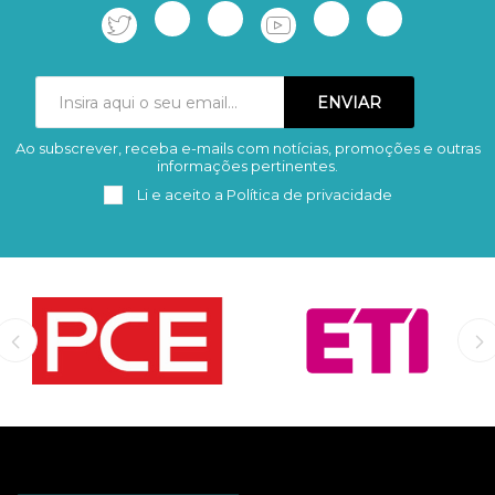
Ao subscrever, receba e-mails com notícias, promoções e outras
Subscrever
Remover
informações pertinentes.
Li e aceito a
Política de privacidade