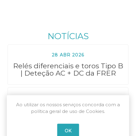
NOTÍCIAS
28 ABR 2026
Relés diferenciais e toros Tipo B
| Deteção AC + DC da FRER
20 JAN 2026
Ao utilizar os nossos serviços concorda com a
Série ECOM da Celduc® |
política geral de uso de Cookies.
Controlador de temperatura
compacto para quadros
elétricos
OK