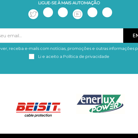
LIGUE-SE À MAIS AUTOMAÇÃO
ver, receba e-mails com notícias, promoções e outras informações p
Subscrever
Remover
Li e aceito a
Política de privacidade