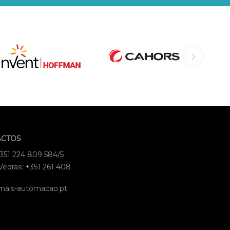
ACTOS
+351 224 809 584/5
Vedras: +351 261 408
mais-automacao.pt