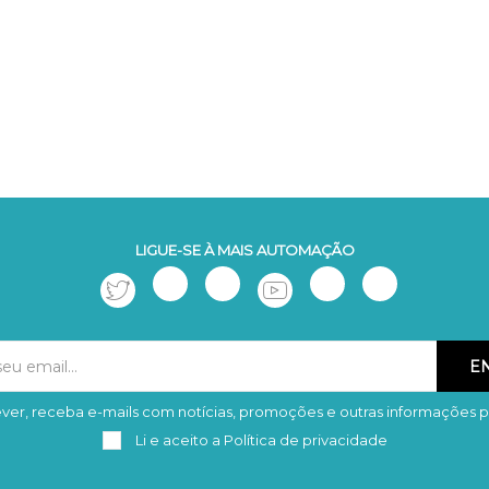
LIGUE-SE À MAIS AUTOMAÇÃO
ver, receba e-mails com notícias, promoções e outras informações p
Subscrever
Remover
Li e aceito a
Política de privacidade