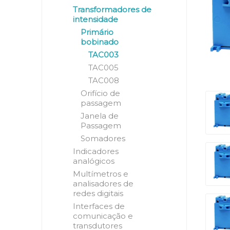
Transformadores de
intensidade
Primário
bobinado
TAC003
TAC005
TAC008
Orifício de
passagem
Janela de
Passagem
Somadores
Indicadores
analógicos
Multímetros e
analisadores de
redes digitais
Interfaces de
comunicação e
transdutores