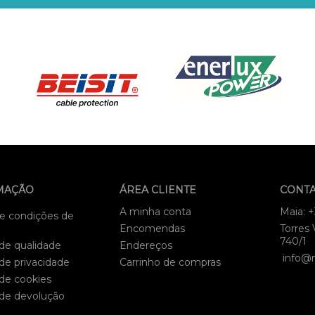
MAÇÃO
ÁREA CLIENTE
CONT
A minha conta
Maia: 
e condições de
Encomendas
Torres 
740/1
 de qualidade
Endereços
info@
 de privacidade
Carrinho de compras
 de cookies
 de devolução