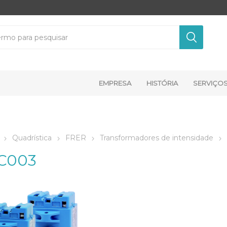
EMPRESA
HISTÓRIA
SERVIÇO
Quadrística
FRER
Transformadores de intensidade
C003