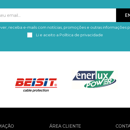
ver, receba e-mails com notícias, promoções e outras informações p
Subscrever
Remover
Li e aceito a
Política de privacidade
MAÇÃO
ÁREA CLIENTE
CONT