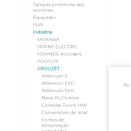
Tampas protetoras dos
terminais
Espaçador
1549
Indústria
YASKAWA
SPRINT ELECTRIC
HOHNER, encoders
POLYLUX
CROUZET
Millenium 3
Millenium EVO
Ao 
Millenium Slim
Nano PLC's em4
Consolas Touch HMI
Conversores de sinal
Fontes de
alimentação
comutadas