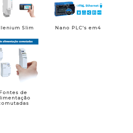
llenium Slim
Nano PLC's em4
Fontes de
limentação
comutadas