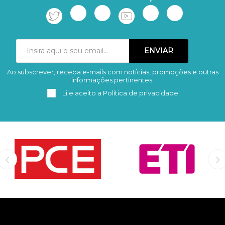
Ao subscrever, receba e-mails com notícias, promoções e outras
Subscrever
Remover
informações pertinentes.
Li e aceito a
Política de privacidade