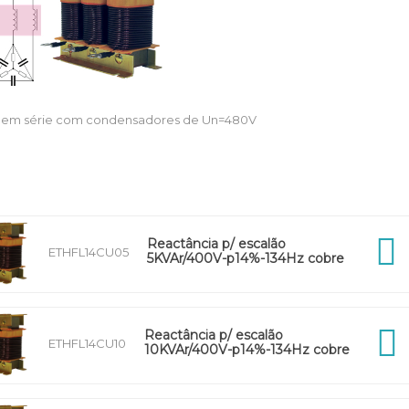
s em série com condensadores de Un=480V
Reactância p/ escalão
ETHFL14CU05
5KVAr/400V-p14%-134Hz cobre
Reactância p/ escalão
ETHFL14CU10
10KVAr/400V-p14%-134Hz cobre