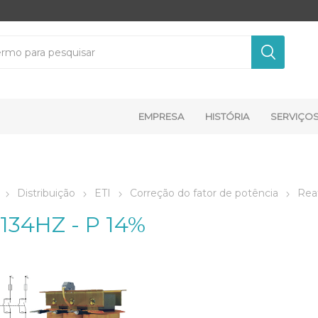
EMPRESA
HISTÓRIA
SERVIÇO
Distribuição
ETI
Correção do fator de potência
Rea
134HZ - P 14%