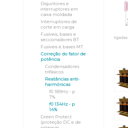
Disjuntores e
interruptores em
caixa moldada
Interruptores de
corte em carga
Fusíveis, bases e
ligada
seccionadores BT
Fusíveis e bases MT
Correção do fator de
potência
Condensadores
trifásicos
Reatâncias anti-
harmónicas
f0 189Hz - p
7%
f0 134Hz - p
14%
Green Protect
(proteção DC e de
sistemas