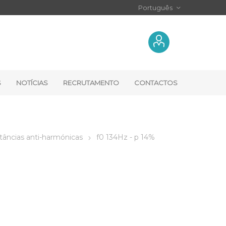
S
NOTÍCIAS
RECRUTAMENTO
CONTACTOS
tâncias anti-harmónicas
f0 134Hz - p 14%