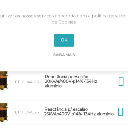
utilizar os nossos serviços concorda com a política geral de
Reactância p/ escalão
de Cookies.
ETHFL14CU40
40KVAr/400V-p14%-134Hz cobre
OK
Reactância p/ escalão
ETHFL14CU50
50KVAr/400V-p14%-134Hz cobre
SAIBA MAIS
Reactância p/ escalão
20KVAr/400V-p14%-134Hz
ETHFL14AL20
alumínio
Reactância p/ escalão
ETHFL14AL25
25KVAr/400V-p14%-134Hz alumínio