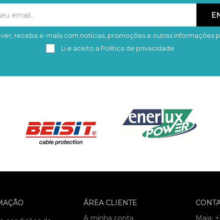
ver, receba e-mails com notícias, promoções e outras informações p
Subscrever
Remover
Li e aceito a
Política de privacidade
MAÇÃO
ÁREA CLIENTE
CONT
A minha conta
Maia: 