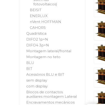
fotovoltaicos)
BEISIT
ENERLUX
nVent HOFFMAN
CAHORS
Quadrística
DIFO2 1p+N
DIFO4 3p+N
Montagem lateral/frontal
Montagem no teto
BLU
BIT
Acessórios BLU e BIT
sem display
com display
Blocos de contactos
auxiliares montagem Lateral
Encravamentos mecânicos