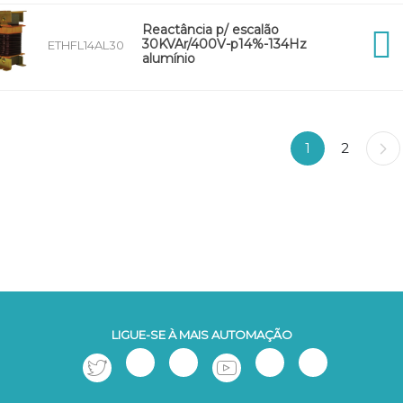
Reactância p/ escalão
30KVAr/400V-p14%-134Hz
ETHFL14AL30
alumínio
1
2
LIGUE-SE À MAIS AUTOMAÇÃO