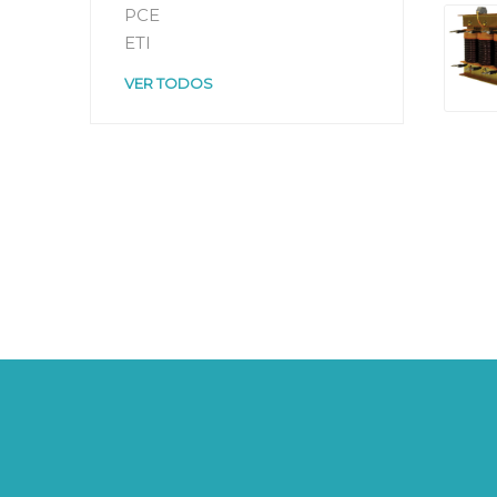
PCE
ETI
VER TODOS