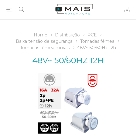
Home
Distribuição
PCE
Baixa tensão de segurança
Tomadas fêmea
Tomadas fêmea murais
48V~ 50/60Hz 12h
48V~ 50/60HZ 12H