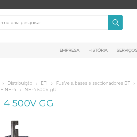
EMPRESA
HISTÓRIA
SERVIÇO
Distribuição
ETI
Fusíveis, bases e seccionadores BT
 + NH-4
NH-4 500V gG
-4 500V GG