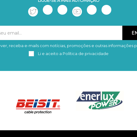
LIGUE-SE À MAIS AUTOMAÇÃO
ver, receba e-mails com notícias, promoções e outras informações p
Subscrever
Remover
Li e aceito a
Política de privacidade