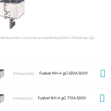
s de facas NH-4 (com facas chanfradas) 500V~/120kA tipo gG
Fusível NH-4 gG 630A 500V
ETNH4GL630
Fusível NH-4 gG 710A 500V
ETNH4GL710