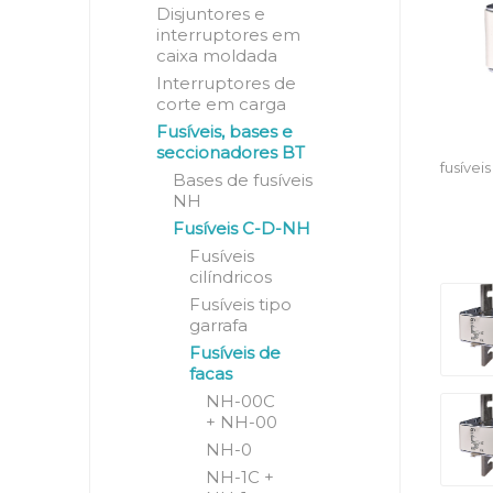
Disjuntores e
interruptores em
caixa moldada
Interruptores de
corte em carga
Fusíveis, bases e
seccionadores BT
fusívei
Bases de fusíveis
NH
Fusíveis C-D-NH
Fusíveis
cilíndricos
Fusíveis tipo
garrafa
Fusíveis de
facas
NH-00C
+ NH-00
NH-0
NH-1C +