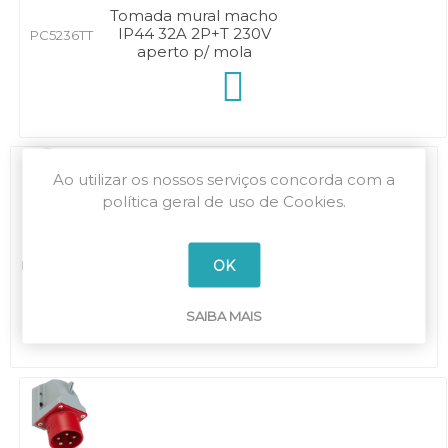
Tomada mural macho
IP44 32A 2P+T 230V
PC5236TT
aperto p/ mola
Ao utilizar os nossos serviços concorda com a
política geral de uso de Cookies.
Tomada mural macho
IP44 32A 3P+T 400V
OK
PC5246TT
aperto p/ mola
SAIBA MAIS