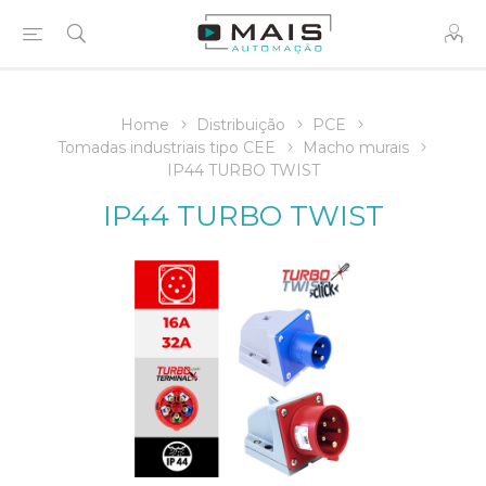
Home
Distribuição
PCE
Tomadas industriais tipo CEE
Macho murais
IP44 TURBO TWIST
IP44 TURBO TWIST