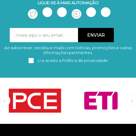
LIGUE-SE À MAIS AUTOMAÇÃO
Ao subscrever, receba e-mails com notícias, promoções e outras
Subscrever
Remover
informações pertinentes.
Li e aceito a
Política de privacidade