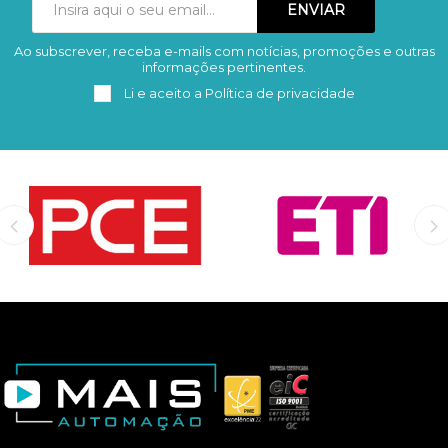
Ao subscrever, receba e-mails com notícias, promoções e outras
Subscrever
Remover
informações pertinentes.
Li e aceito a
Política de privacidade