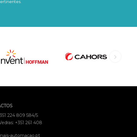
ertinentes.
ACTOS
+351 224 809 584/5
Vedras: +351 261 408
mais-automacao.pt