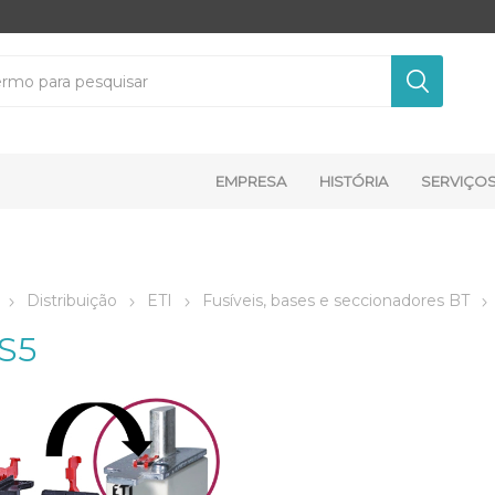
EMPRESA
HISTÓRIA
SERVIÇO
Distribuição
ETI
Fusíveis, bases e seccionadores BT
S5