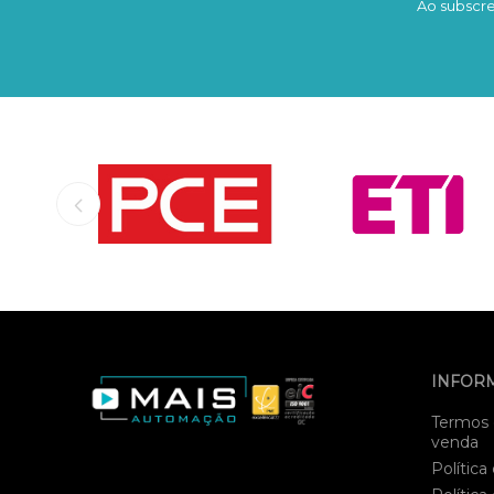
Ao subscre
INFOR
Termos 
venda
Política