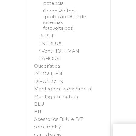
potência
Green Protect
(proteção DC e de
sistemas
fotovoltaicos)
BEISIT
ENERLUX
nVent HOFFMAN
CAHORS
Quadrística
DIFO2 1p+N
DIFO4 3p+N
Montagem lateral/frontal
Montagem no teto
BLU
BIT
Acessórios BLU e BIT
sem display
com display