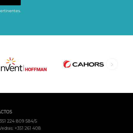
ertinentes.
ACTOS
+351 224 809 584/5
Vedras: +351 261 408