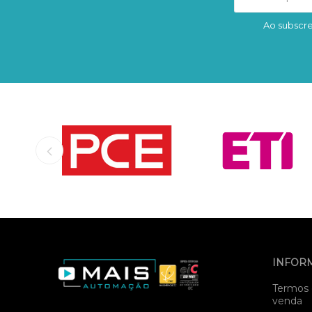
Ao subscre
INFOR
Termos 
venda