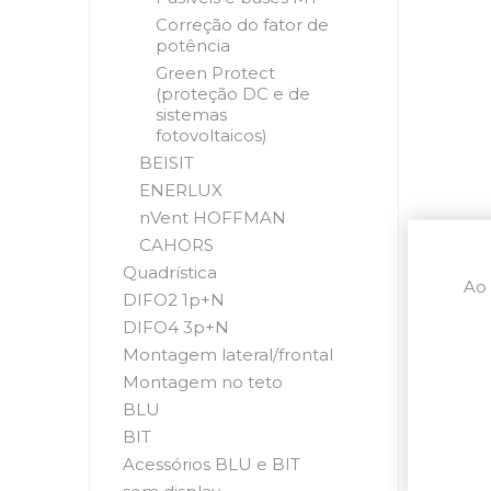
Correção do fator de
potência
Green Protect
(proteção DC e de
sistemas
fotovoltaicos)
BEISIT
ENERLUX
nVent HOFFMAN
CAHORS
Quadrística
Ao 
DIFO2 1p+N
DIFO4 3p+N
Montagem lateral/frontal
Montagem no teto
BLU
BIT
Acessórios BLU e BIT