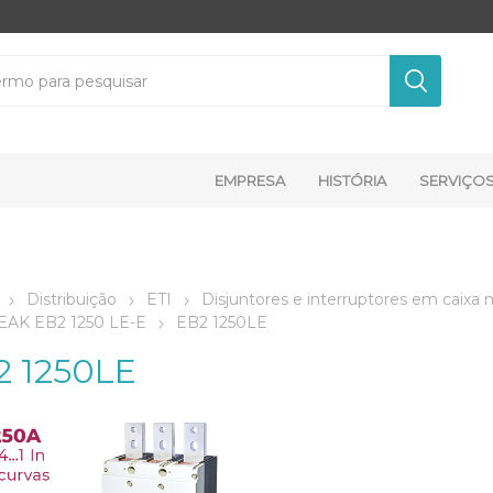
EMPRESA
HISTÓRIA
SERVIÇO
Distribuição
ETI
Disjuntores e interruptores em caixa
EAK EB2 1250 LE-E
EB2 1250LE
2 1250LE