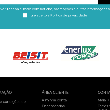
ver, receba e-mails com notícias, promoções e outras informações p
Subscrever
Remover
Li e aceito a
Política de privacidade
MAÇÃO
ÁREA CLIENTE
CONT
A minha conta
Maia: 
e condições de
Encomendas
Torres 