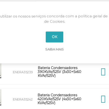
Bateria Condensadores
utilizar os nossos serviços concorda com a política geral de
330KVAr/525V (3x30+4x60
ENERA25233
KVAr/525V)
de Cookies.
OK
Bateria Condensadores
360KVAr/525V (4x30+4x60
ENERA25236
KVAr/525V)
SAIBA MAIS
Bateria Condensadores
390KVAr/525V (3x30+5x60
ENERA35239
KVAr/525V)
Bateria Condensadores
420KVAr/525V (4x30+5x60
ENERA35242
KVAr/525V)