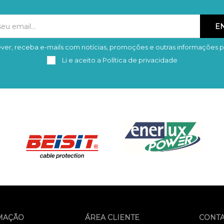
ver, receba e-mails com notícias, promoções e outras informações p
Subscrever
Remover
Li e aceito a
Política de privacidade
MAÇÃO
ÁREA CLIENTE
CONT