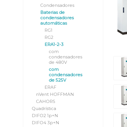
Condensadores
Baterias de
condensadores
automáticas
RG1
RG2
ERA1-2-3
com
condensadores
de 480V
com
condensadores
de 525V
ERAF
nVent HOFFMAN
CAHORS
Quadrística
DIFO2 1p+N
DIFO4 3p+N