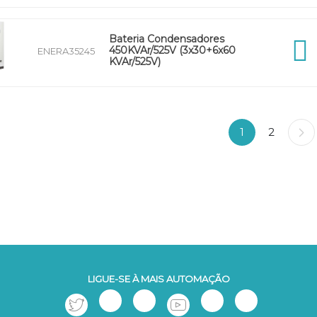
Bateria Condensadores
450KVAr/525V (3x30+6x60
ENERA35245
KVAr/525V)
1
2
LIGUE-SE À MAIS AUTOMAÇÃO