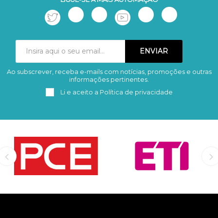
Ao subscrever, receba e-mails com notícias, promoções e outras
Subscrever
Remover
informações pertinentes.
Li e aceito a
Política de privacidade