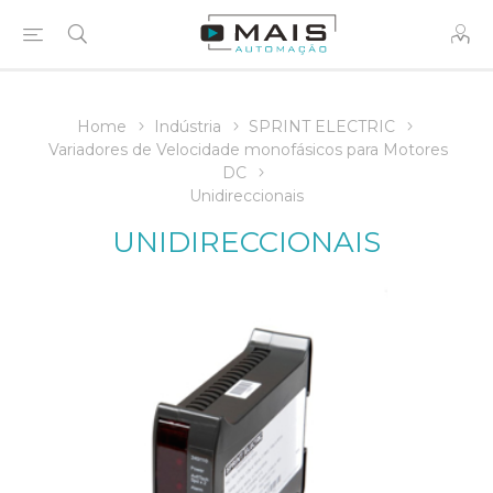
Home
Indústria
SPRINT ELECTRIC
Variadores de Velocidade monofásicos para Motores
DC
Unidireccionais
UNIDIRECCIONAIS