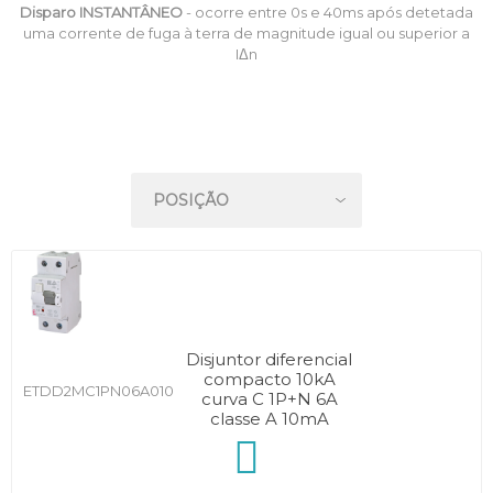
Disparo INSTANTÂNEO
- ocorre entre 0s e 40ms após detetada
uma corrente de fuga à terra de magnitude igual ou superior a
IΔn
Disjuntor diferencial
compacto 10kA
ETDD2MC1PN06A010
curva C 1P+N 6A
classe A 10mA