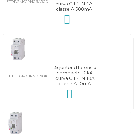
ETDD2MC1PN06A500
curva C 1P+N 6A
classe A 500mA
Disjuntor diferencial
compacto 10kA
ETDD2MC1PN10A010
curva C 1P+N 10A
classe A 10mA