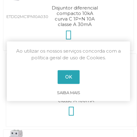
Disjuntor diferencial
compacto 10kA
ETDD2MC1PN10A030
curva C 1P+N 10A
classe A 30mA
Ao utilizar os nossos serviços concorda com a
política geral de uso de Cookies.
OK
Disjuntor diferencial
compacto 10kA
SAIBA MAIS
ETDD2MC1PN10A100
curva C 1P+N 16A
classe A 100mA