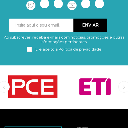
Ao subscrever, receba e-mails com notícias, promoções e outras
Subscrever
Remover
informações pertinentes.
Li e aceito a
Política de privacidade