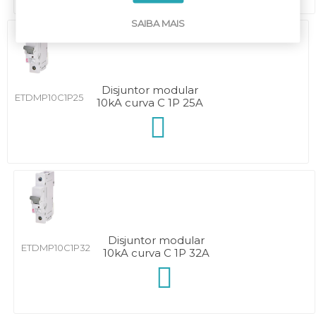
SAIBA MAIS
Disjuntor modular
ETDMP10C1P25
10kA curva C 1P 25A
Disjuntor modular
ETDMP10C1P32
10kA curva C 1P 32A