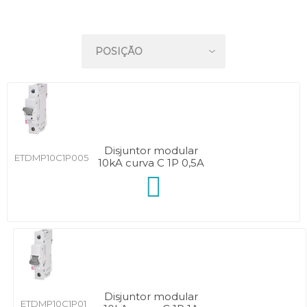
Disjuntor modular
ETDMP10C1P005
10kA curva C 1P 0,5A
Disjuntor modular
ETDMP10C1P01