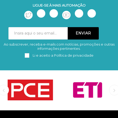
LIGUE-SE À MAIS AUTOMAÇÃO
Ao subscrever, receba e-mails com notícias, promoções e outras
Subscrever
Remover
informações pertinentes.
Li e aceito a
Política de privacidade