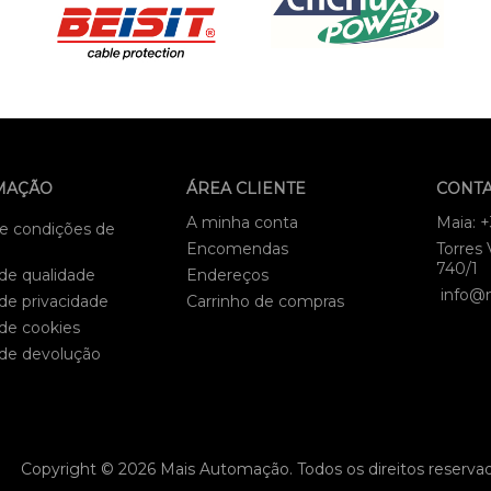
MAÇÃO
ÁREA CLIENTE
CONT
A minha conta
Maia: 
e condições de
Encomendas
Torres 
740/1
 de qualidade
Endereços
info@
 de privacidade
Carrinho de compras
 de cookies
 de devolução
Copyright © 2026 Mais Automação. Todos os direitos reserva