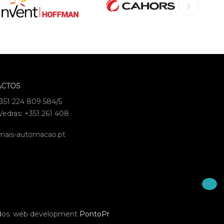
ACTOS
+351 224 809 584/5
Vedras: +351 261 408
mais-automacao.pt
dos.
web development
PontoPr