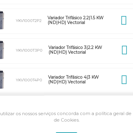
Variador Trifásico 2.2|1.5 KW
YKV1000T2P2
(ND|HD) Vectorial
Variador Trifásico 3|2.2 KW
YKV1000T3P0
(ND|HD) Vectorial
Variador Trifásico 4|3 KW
YKV1000T4P0
(ND|HD) Vectorial
Variador Trifásico 5.5|4 KW
YKV1000T5P5
(ND|HD) Vectorial
utilizar os nossos serviços concorda com a política geral de
de Cookies.