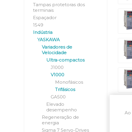
Tampas protetoras dos
terminais
Espaçador
1549
Indústria
YASKAWA
Variadores de
Velocidade
Ultra-compactos
J1000
V1000
Monofásicos
Trifásicos
GA500
Elevado
desempenho
Ao 
Regeneração de
energia
Sigma 7 Servo-Drives