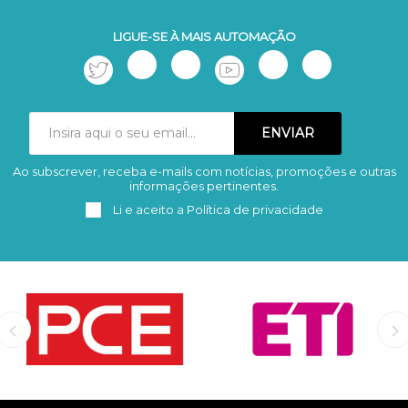
LIGUE-SE À MAIS AUTOMAÇÃO
Ao subscrever, receba e-mails com notícias, promoções e outras
Subscrever
Remover
informações pertinentes.
Li e aceito a
Política de privacidade