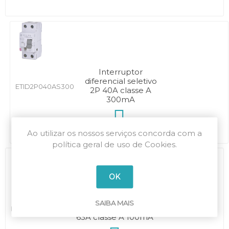
Interruptor
diferencial seletivo
ETID2P040AS300
2P 40A classe A
300mA
Ao utilizar os nossos serviços concorda com a
política geral de uso de Cookies.
OK
Interruptor
SAIBA MAIS
diferencial seletivo 2P
ETID2P063AS100
63A classe A 100mA