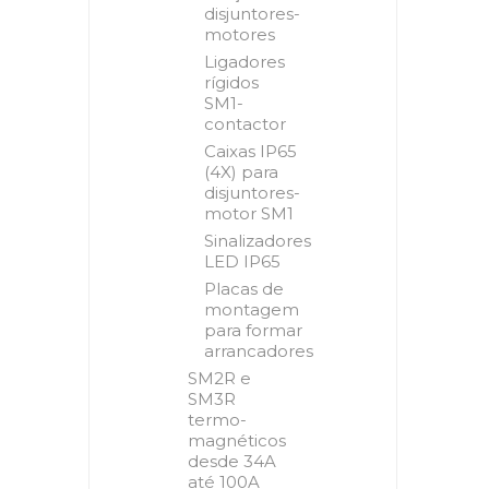
disjuntores-
motores
Ligadores
rígidos
SM1-
contactor
Caixas IP65
(4X) para
disjuntores-
motor SM1
Sinalizadores
LED IP65
Placas de
montagem
para formar
arrancadores
SM2R e
SM3R
termo-
magnéticos
desde 34A
até 100A