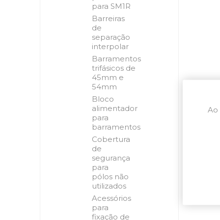
para SM1R
Barreiras
de
separação
interpolar
Barramentos
trifásicos de
45mm e
54mm
Bloco
alimentador
Ao 
para
barramentos
Cobertura
de
segurança
para
pólos não
utilizados
Acessórios
para
fixação de