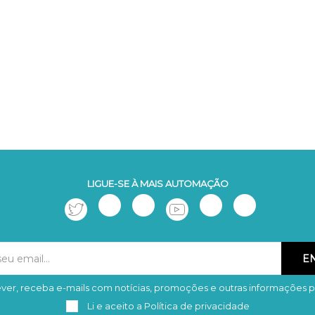
LIGUE-SE À MAIS AUTOMAÇÃO
ver, receba e-mails com notícias, promoções e outras informações p
Subscrever
Remover
Li e aceito a
Política de privacidade