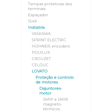
Tampas protetoras dos
terminais
Espaçador
1549
Indústria
YASKAWA
SPRINT ELECTRIC
HOHNER, encoders
POLYLUX
CROUZET
CELDUC
LOVATO
Proteção e controlo
de motores
Disjuntores-
motor
SM1P e SM1R
magneto-
térmicos