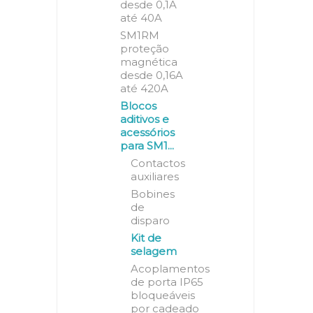
desde 0,1A
até 40A
SM1RM
proteção
magnética
desde 0,16A
até 420A
Blocos
aditivos e
acessórios
para SM1...
Contactos
auxiliares
Bobines
de
disparo
Kit de
selagem
Acoplamentos
de porta IP65
bloqueáveis
por cadeado