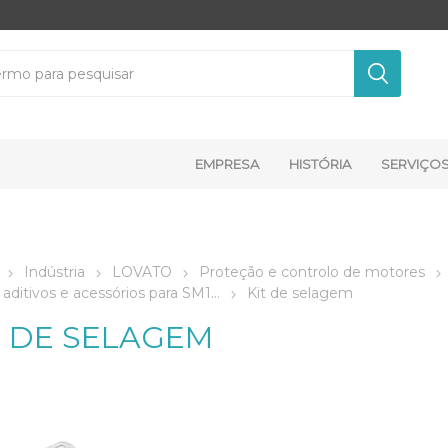
EMPRESA
HISTÓRIA
SERVIÇO
Indústria
LOVATO
Proteção e controlo de motores
aditivos e acessórios para SM1...
Kit de selagem
T DE SELAGEM