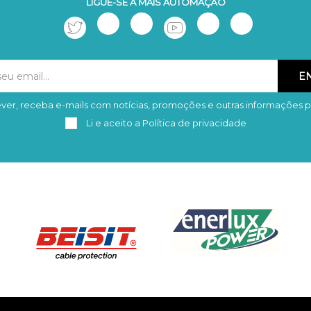
LIGUE-SE À MAIS AUTOMAÇÃO
ver, receba e-mails com notícias, promoções e outras informações p
Subscrever
Remover
Li e aceito a
Política de privacidade