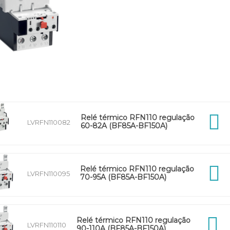
Relé térmico RFN110 regulação
LVRFN110082
60-82A (BF85A-BF150A)
Relé térmico RFN110 regulação
LVRFN110095
70-95A (BF85A-BF150A)
Relé térmico RFN110 regulação
LVRFN110110
90-110A (BF85A-BF150A)