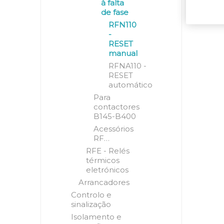
à falta
de fase
RFN110
-
RESET
manual
RFNA110 -
RESET
automático
Para
contactores
B145-B400
Acessórios
RF…
RFE - Relés
térmicos
eletrónicos
Arrancadores
Controlo e
sinalização
Isolamento e