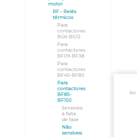
motor
RF - Relés
térmicos
Para
contactores
BG6-BG12
Para
contactores
BF09-BF38
Para
contactores
BF40-BF80
Para
contactores
Ao 
BF85-
BF150
Sensíveis
à falta
de fase
Não
sensíveis