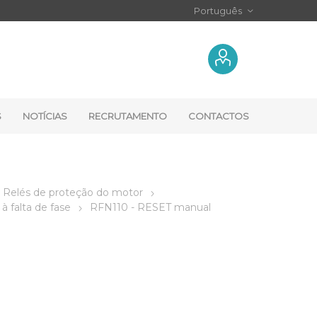
S
NOTÍCIAS
RECRUTAMENTO
CONTACTOS
Relés de proteção do motor
à falta de fase
RFN110 - RESET manual