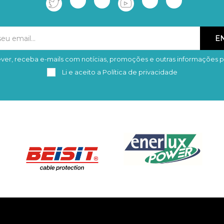
ver, receba e-mails com notícias, promoções e outras informações p
Subscrever
Remover
Li e aceito a
Política de privacidade