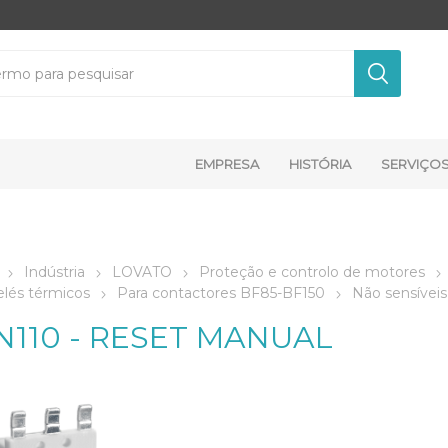
EMPRESA
HISTÓRIA
SERVIÇO
Indústria
LOVATO
Proteção e controlo de motores
elés térmicos
Para contactores BF85-BF150
Não sensíveis 
N110 - RESET MANUAL