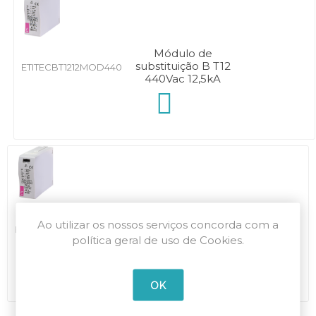
Módulo de
substituição B T12
ETITECBT1212MOD440
440Vac 12,5kA
Módulo de
Ao utilizar os nossos serviços concorda com a
substituição B T12
ETITECBT1212MOD255
política geral de uso de Cookies.
255Vac 12,5kA
OK