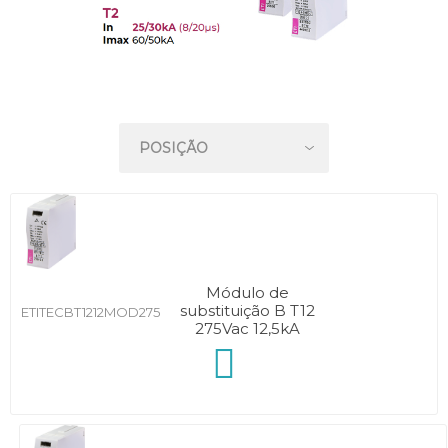
Módulo de
substituição B T12
ETITECBT1212MOD275
275Vac 12,5kA