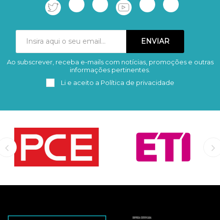
Ao subscrever, receba e-mails com notícias, promoções e outras
Subscrever
Remover
informações pertinentes.
Li e aceito a
Política de privacidade