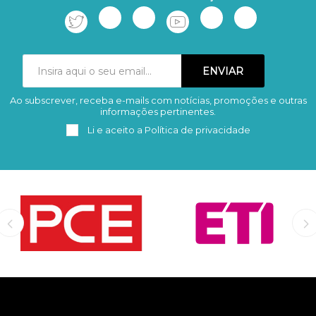
Ao subscrever, receba e-mails com notícias, promoções e outras
Subscrever
Remover
informações pertinentes.
Li e aceito a
Política de privacidade