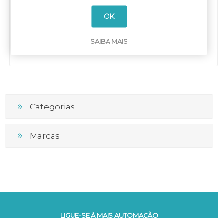
horizontal exterior
CEPTFA3415
230Vac 350Vdc -10 a
OK
100ºC cabo 1,5mt
SAIBA MAIS
Categorias
Marcas
LIGUE-SE À MAIS AUTOMAÇÃO