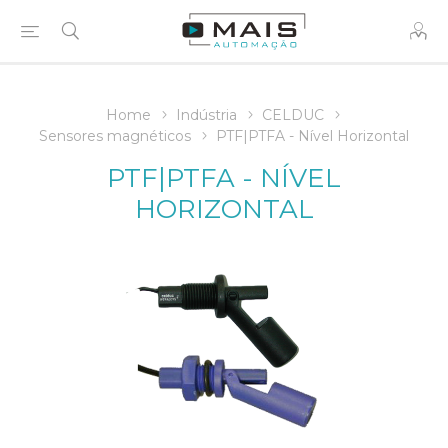
Home
Indústria
CELDUC
Sensores magnéticos
PTF|PTFA - Nível Horizontal
PTF|PTFA - NÍVEL
HORIZONTAL