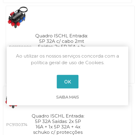
Quadro ISCHL Entrada:
5P 32A c/ cabo 2mt
Saídas: 2x 5P 16A + 1x
PC9130080
5P 32A + 3x schuko c/
Ao utilizar os nossos serviços concorda com a
protecções
política geral de uso de Cookies.
OK
SAIBA MAIS
Quadro ISCHL Entrada:
5P 32A Saídas: 2x 5P
PC9130374
16A + 1x 5P 32A + 4x
schuko c/ protecções