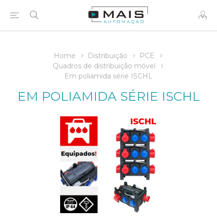
Home
Distribuição
PCE
Quadros de distribuição móvel
Em poliamida série ISCHL
EM POLIAMIDA SÉRIE ISCHL