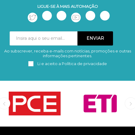
LIGUE-SE À MAIS AUTOMAÇÃO
Ao subscrever, receba e-mails com notícias, promoções e outras
Subscrever
Remover
informações pertinentes.
Li e aceito a
Política de privacidade