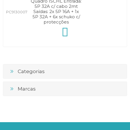
Quadro ISCHL Entrada:
5P 32A c/ cabo 2mt
Saídas: 2x 5P 16A + 1x
PC9130007
5P 32A + 6x schuko c/
protecções
Categorias
Marcas