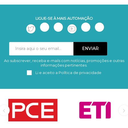
LIGUE-SE À MAIS AUTOMAÇÃO
Ao subscrever, receba e-mails com notícias, promoções e outras
Subscrever
Remover
informações pertinentes.
Li e aceito a
Política de privacidade