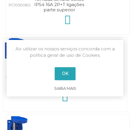
IP54 16A 2P+T ligações
PC10500BS
parte superior
Ao utilizar os nossos serviços concorda com a
política geral de uso de Cookies.
Tomada schuko
50x50 IP54 16A 2P+T
OK
ligações parte
PC10500BSW
superior c/ anel
saliente
SAIBA MAIS