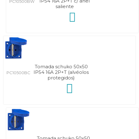
IP54 16A 2P+T c/ anel
PC10500BW
saliente
Tomada schuko 50x50
IP54 16A 2P+T (alvéolos
PC10500BC
protegidos)
Tomada schuko 50x50