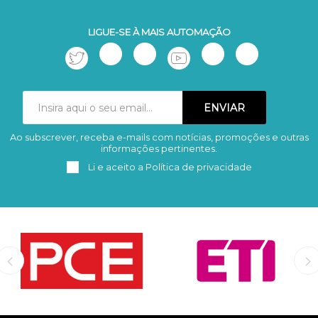
LIGUE-SE À MAIS AUTOMAÇÃO
Ao subscrever, receba e-mails com notícias, promoções e outras
Subscrever
Remover
informações pertinentes.
Li e aceito a
Política de privacidade