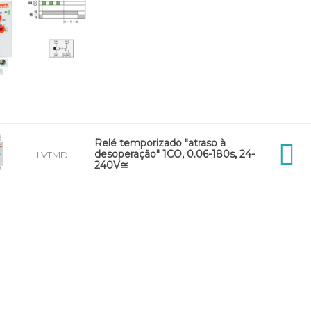
Relé temporizado "atraso à
desoperação" 1CO, 0.06-180s, 24-
LVTMD
240V≅