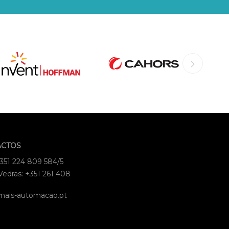
ACTOS
+351 224 809 584/5
Vedras: +351 261 408
mais-automacao.pt