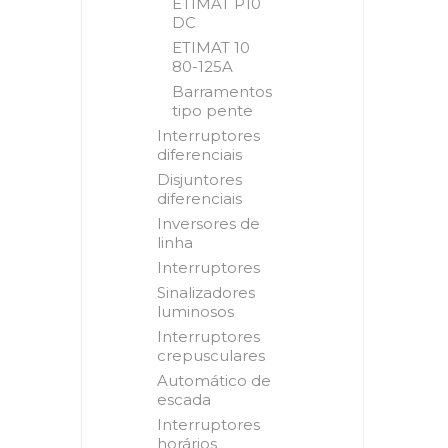
ETIMAT P10
DC
ETIMAT 10
80-125A
Barramentos
tipo pente
Interruptores
diferenciais
Disjuntores
diferenciais
Inversores de
linha
Interruptores
Sinalizadores
luminosos
Interruptores
crepusculares
Automático de
escada
Interruptores
horários