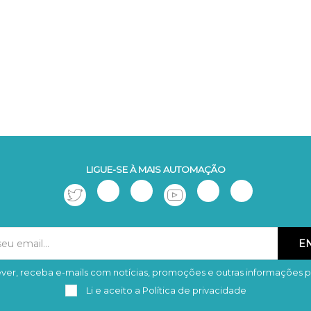
LIGUE-SE À MAIS AUTOMAÇÃO
ver, receba e-mails com notícias, promoções e outras informações p
Subscrever
Remover
Li e aceito a
Política de privacidade