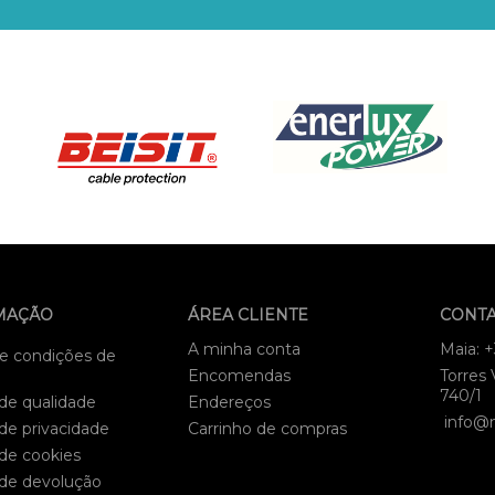
MAÇÃO
ÁREA CLIENTE
CONT
A minha conta
Maia: 
e condições de
Encomendas
Torres 
740/1
 de qualidade
Endereços
info@
 de privacidade
Carrinho de compras
 de cookies
 de devolução