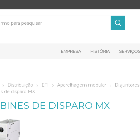
EMPRESA
HISTÓRIA
SERVIÇO
Distribuição
ETI
Aparelhagem modular
Disjuntores
s de disparo MX
BINES DE DISPARO MX