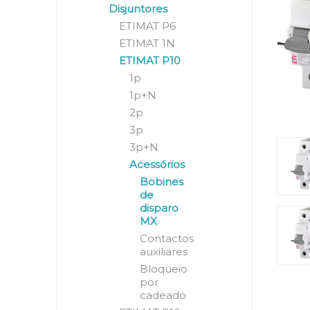
Disjuntores
ETIMAT P6
ETIMAT 1N
ETIMAT P10
1p
1p+N
2p
3p
3p+N
Acessórios
Bobines
de
disparo
MX
Contactos
auxiliares
Bloqueio
por
cadeado