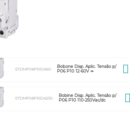
Bobone Disp. Aplic. Tensão p/
ETDMP06P10DA60
P06 P10 12-60V ≃
Bobine Disp. Aplic. Tensão p/
ETDMP06P10DA250
P06 P10 110-250Vac/dc