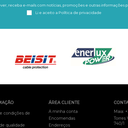
ver, receba e-mails com notícias, promoções e outras informações p
Subscrever
Remover
Li e aceito a
Política de privacidade
MAÇÃO
ÁREA CLIENTE
CONT
A minha conta
Maia: 
e condições de
Encomendas
Torres 
740/1
 de qualidade
Endereços