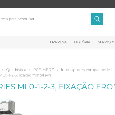
EMPRESA
HISTÓRIA
SERVIÇO
Quadrística
PCE-MERZ
Interruptores compactos ML
ML0-1-2-3, fixação frontal (4f)
RIES ML0-1-2-3, FIXAÇÃO FRO