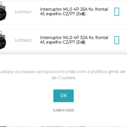
Interruptor ML0 4P 25A fix. frontal
MZ57623
4f, espelho CZ/PT (3x🔒)
Interruptor ML0 4P 32A fix. frontal
MZ59623
4f, espelho CZ/PT (3x🔒)
Interruptor ML1 4P 25A fix. frontal
MZ33034
4f, espelho CZ/PT (3x🔒)
utilizar os nossos serviços concorda com a política geral de
de Cookies.
Interruptor ML1 4P 40A fix. frontal
OK
MZ35034
4f, espelho CZ/PT (3x🔒)
SAIBA MAIS
Interruptor ML3 4P 63A fix. frontal
MZ37034