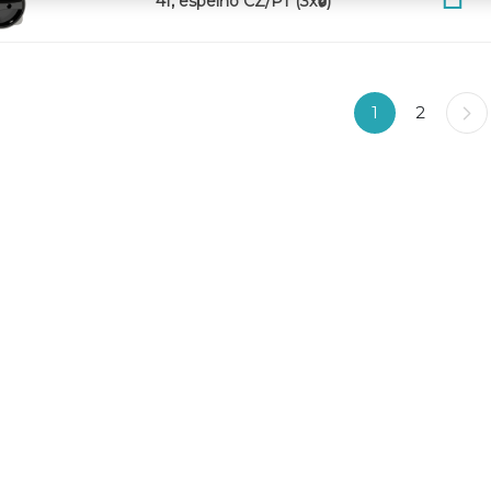
4f, espelho CZ/PT (3x🔒)
1
2