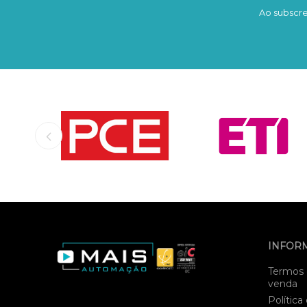
Ao subscre
INFOR
Termos 
venda
Política