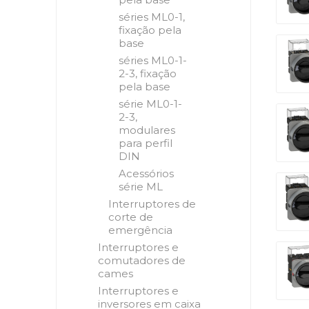
séries ML0-1,
fixação pela
base
séries ML0-1-
2-3, fixação
pela base
série ML0-1-
2-3,
modulares
para perfil
DIN
Acessórios
série ML
Interruptores de
corte de
emergência
Interruptores e
comutadores de
cames
Interruptores e
inversores em caixa