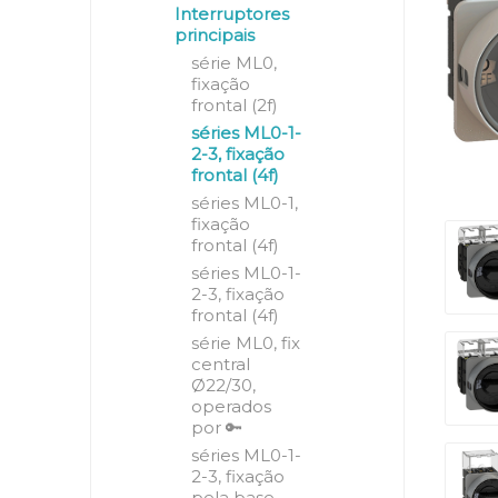
Interruptores
principais
série ML0,
fixação
frontal (2f)
séries ML0-1-
2-3, fixação
frontal (4f)
séries ML0-1,
fixação
frontal (4f)
séries ML0-1-
2-3, fixação
frontal (4f)
série ML0, fix
central
Ø22/30,
operados
por 🔑
séries ML0-1-
2-3, fixação
pela base