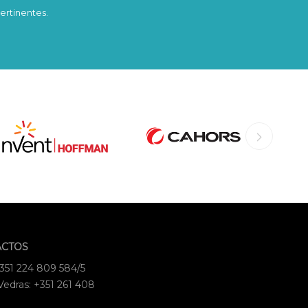
ertinentes.
ACTOS
+351 224 809 584/5
Vedras: +351 261 408