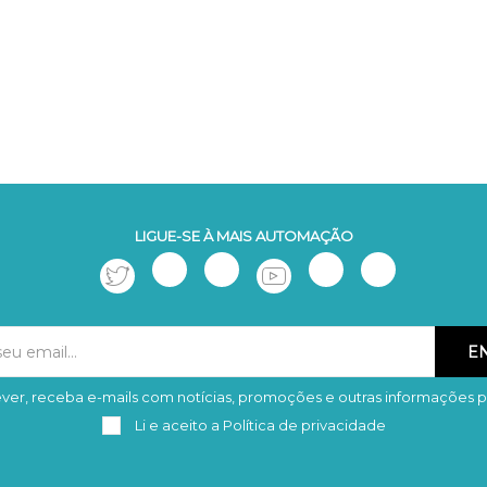
LIGUE-SE À MAIS AUTOMAÇÃO
ver, receba e-mails com notícias, promoções e outras informações p
Subscrever
Remover
Li e aceito a
Política de privacidade