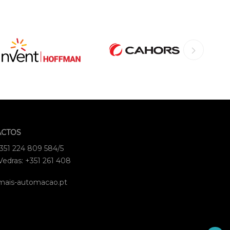
ACTOS
+351 224 809 584/5
Vedras: +351 261 408
mais-automacao.pt