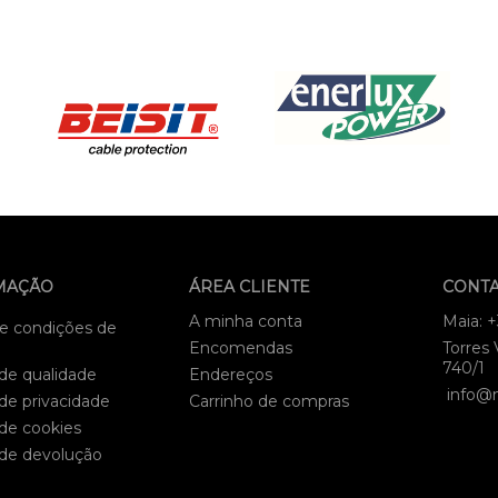
MAÇÃO
ÁREA CLIENTE
CONT
A minha conta
Maia: 
e condições de
Encomendas
Torres 
740/1
 de qualidade
Endereços
info@
 de privacidade
Carrinho de compras
 de cookies
 de devolução