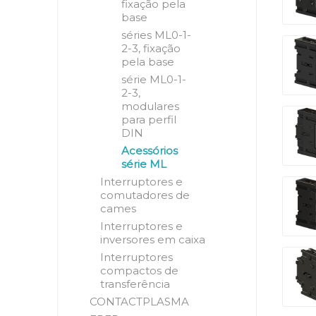
fixação pela
base
séries ML0-1-
2-3, fixação
pela base
série ML0-1-
2-3,
modulares
para perfil
DIN
Acessórios
série ML
Interruptores e
comutadores de
cames
Interruptores e
inversores em caixa
Interruptores
compactos de
transferência
CONTACTPLASMA