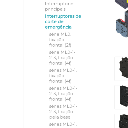
Interruptores
principais
Interruptores de
corte de
emergência
série ML0,
fixação
frontal (2f)
série ML0-1-
2-3, fixação
frontal (4f)
séries ML0-1,
fixação
frontal (4f)
séries ML0-1-
2-3, fixação
frontal (4f)
séries ML0-1-
2-3, fixação
pela base
séries ML0-1,