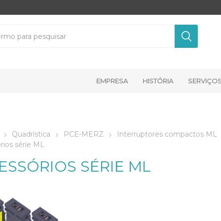
EMPRESA
HISTÓRIA
SERVIÇO
Quadrística
PCE-MERZ
Interruptores compactos ML
rios série ML
ESSÓRIOS SÉRIE ML