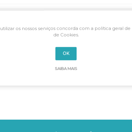
Dispositivo retenção mecânica
LVG495380
380V (B145-B630)
utilizar os nossos serviços concorda com a política geral de
de Cookies.
OK
SAIBA MAIS