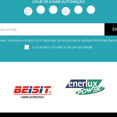
LIGUE-SE À MAIS AUTOMAÇÃO
ver, receba e-mails com notícias, promoções e outras informações p
Subscrever
Remover
Li e aceito a
Política de privacidade