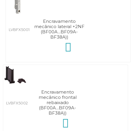
Encravamento
mecânico lateral +2NF
LVBFX5001
(BF00A...BF09A-
BF38A))
Encravamento
mecânico frontal
rebaixado
LVBFX5002
(BF00A...BF09A-
BF38A))