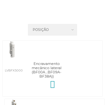
Encravamento
mecânico lateral
LVBFX5000
(BF00A...BF09A-
BF38A))