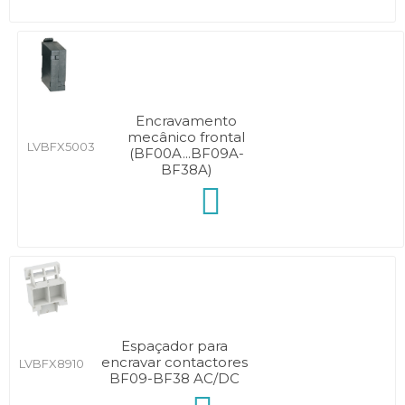
Encravamento
mecânico frontal
LVBFX5003
(BF00A...BF09A-
BF38A)
Espaçador para
encravar contactores
LVBFX8910
BF09-BF38 AC/DC