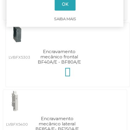
OK
SAIBA MAIS
Encravamento
mecânico frontal
LVBFX5303
BF40A/E - BF80A/E
Encravamento
mecânico lateral
LVBFX5400
BF85A/E- BF150A/E