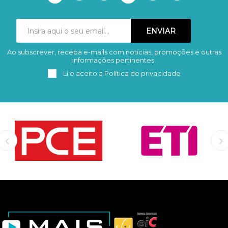
Ao subscrever, receba e-mails com notícias, promoções e outras
Subscrever
Remover
informações pertinentes.
Li e aceito a
Política de privacidade