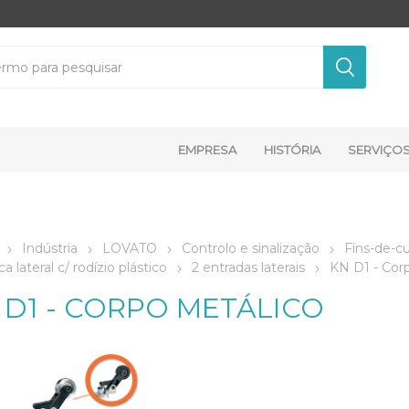
EMPRESA
HISTÓRIA
SERVIÇO
Indústria
LOVATO
Controlo e sinalização
Fins-de-c
a lateral c/ rodízio plástico
2 entradas laterais
KN D1 - Cor
 D1 - CORPO METÁLICO