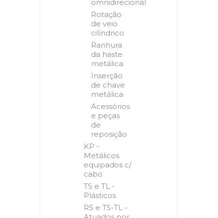
omnidirecional
Rotação
de veio
cilíndrico
Ranhura
da haste
metálica
Inserção
de chave
metálica
Acessórios
e peças
de
reposição
KP -
Metálicos
equipados c/
cabo
TS e TL -
Plásticos
RS e TS-TL -
Atuados por