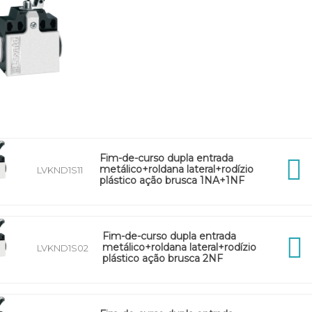
Fim-de-curso dupla entrada
metálico+roldana lateral+rodízio
LVKND1S11
plástico ação brusca 1NA+1NF
Fim-de-curso dupla entrada
metálico+roldana lateral+rodízio
LVKND1S02
plástico ação brusca 2NF