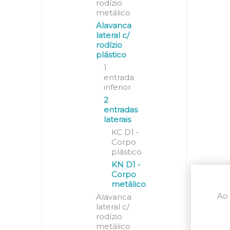
rodízio
metálico
Alavanca
lateral c/
rodízio
plástico
1
entrada
inferior
2
entradas
laterais
KC D1 -
Corpo
plástico
KN D1 -
Corpo
metálico
Ao 
Alavanca
lateral c/
rodízio
metálico