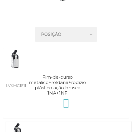
Fim-de-curso
metálico+roldana+rodízio
LVKMC1S11
plástico ação brusca
1NA+1NF