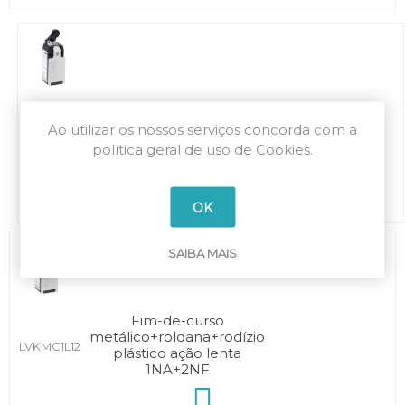
Fim-de-curso
metálico+roldana+rodízio
Ao utilizar os nossos serviços concorda com a
LVKMC1L20
plástico ação lenta 2NA
política geral de uso de Cookies.
OK
SAIBA MAIS
Fim-de-curso
metálico+roldana+rodízio
LVKMC1L12
plástico ação lenta
1NA+2NF