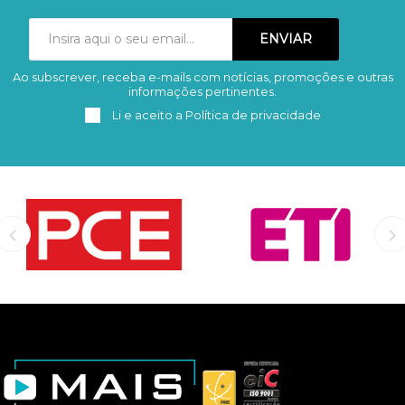
Ao subscrever, receba e-mails com notícias, promoções e outras
Subscrever
Remover
informações pertinentes.
Li e aceito a
Política de privacidade