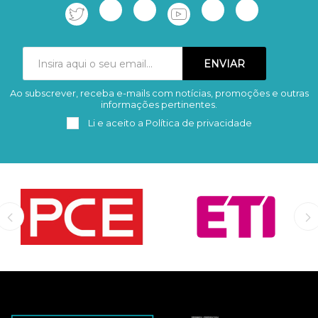
Ao subscrever, receba e-mails com notícias, promoções e outras
Subscrever
Remover
informações pertinentes.
Li e aceito a
Política de privacidade