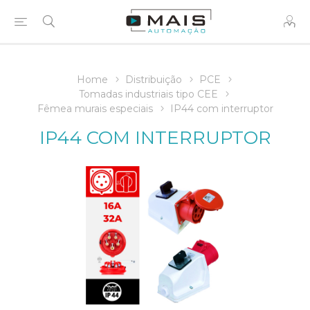
Home
Distribuição
PCE
Tomadas industriais tipo CEE
Fêmea murais especiais
IP44 com interruptor
IP44 COM INTERRUPTOR